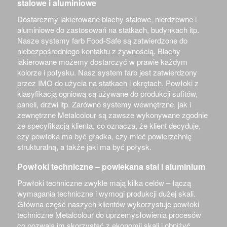
stalowe i aluminiowe
Dostarczmy lakierowane blachy stalowe, nierdzewne i
aluminiowe do zastosowań na statkach, budynkach itp.
Nasze systemy farb Food-Safe są zatwierdzone do
niebezpośredniego kontaktu z żywnością. Blachy
lakierowane możemy dostarczyć w prawie każdym
kolorze i połysku. Nasz system farb jest zatwierdzony
przez IMO do użycia na statkach i okrętach. Powłoki z
klasyfikacją ogniową są używane do produkcji sufitów,
paneli, drzwi itp. Zarówno systemy wewnętrzne, jak i
zewnętrzne Metalcolour są zawsze wykonywane zgodnie
ze specyfikacją klienta, co oznacza, że klient decyduje,
czy powłoka ma być gładka, czy mieć powierzchnię
strukturalną, a także jaki ma być połysk.
Powłoki techniczne – powlekana stal i aluminium
Powłoki techniczne zwykle mają kilka celów – łączą
wymagania techniczne i wymogi produkcji dużej skali.
Główna część naszych klientów wykorzystuje powłoki
techniczne Metalcolour do uprzemysłowienia procesów
co pozwala im skorzystać z ekonomii skali i obniżyć