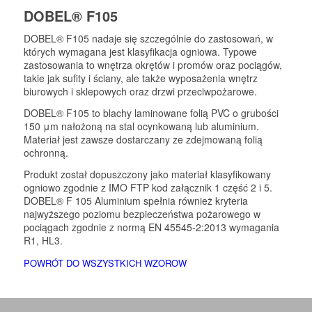
DOBEL® F105
DOBEL® F105 nadaje się szczególnie do zastosowań, w
których wymagana jest klasyfikacja ogniowa. Typowe
zastosowania to wnętrza okrętów i promów oraz pociągów,
takie jak sufity i ściany, ale także wyposażenia wnętrz
biurowych i sklepowych oraz drzwi przeciwpożarowe.
DOBEL® F105 to blachy laminowane folią PVC o grubości
150 μm nałożoną na stal ocynkowaną lub aluminium.
Materiał jest zawsze dostarczany ze zdejmowaną folią
ochronną.
Produkt został dopuszczony jako materiał klasyfikowany
ogniowo zgodnie z IMO FTP kod załącznik 1 część 2 i 5.
DOBEL® F 105 Aluminium spełnia również kryteria
najwyższego poziomu bezpieczeństwa pożarowego w
pociągach zgodnie z normą EN 45545-2:2013 wymagania
R1, HL3.
POWRÓT DO WSZYSTKICH WZOROW