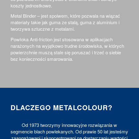
koszty jednostkowe.
Metal Binder – j
est spoiwem, które pozwala na wiązać
materiały takie jak guma ze stalą, guma z aluminium i
tworzywa sztuczne z metalami.
Powłoka Anti-friction jest stosowana w aplikacjach
narażonych na wyjątkowo trudne środowiska, w których
powierzchnie muszą stale się poruszać i trzeć o siebie
bez konieczności smarowania.
DLACZEGO METALCOLOUR?
Od 1973 tworzymy innowacyjne rozwiązania w
segmencie blach powlekanych. Od prawie 50 lat jesteśmy
zaangażowani i skoncentrowani na dostarczaniu wartości