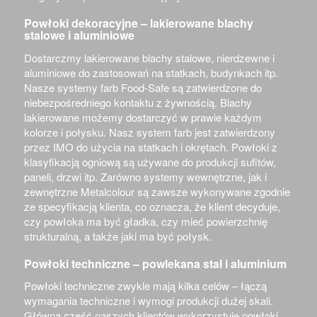
Powłoki dekoracyjne – lakierowane blachy
stalowe i aluminiowe
Dostarczmy lakierowane blachy stalowe, nierdzewne i
aluminiowe do zastosowań na statkach, budynkach itp.
Nasze systemy farb Food-Safe są zatwierdzone do
niebezpośredniego kontaktu z żywnością. Blachy
lakierowane możemy dostarczyć w prawie każdym
kolorze i połysku. Nasz system farb jest zatwierdzony
przez IMO do użycia na statkach i okrętach. Powłoki z
klasyfikacją ogniową są używane do produkcji sufitów,
paneli, drzwi itp. Zarówno systemy wewnętrzne, jak i
zewnętrzne Metalcolour są zawsze wykonywane zgodnie
ze specyfikacją klienta, co oznacza, że klient decyduje,
czy powłoka ma być gładka, czy mieć powierzchnię
strukturalną, a także jaki ma być połysk.
Powłoki techniczne – powlekana stal i aluminium
Powłoki techniczne zwykle mają kilka celów – łączą
wymagania techniczne i wymogi produkcji dużej skali.
Główna część naszych klientów wykorzystuje powłoki