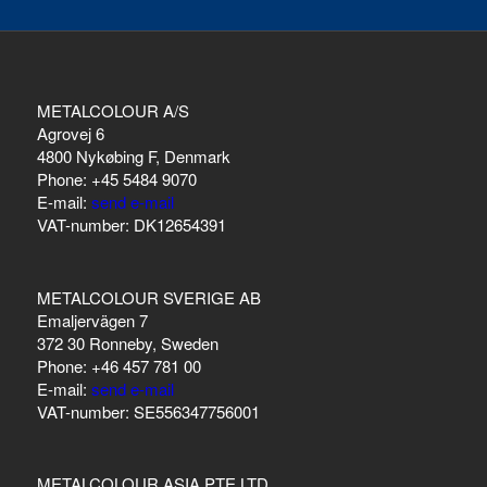
METALCOLOUR A/S
Agrovej 6
4800 Nykøbing F, Denmark
Phone: +45 5484 9070
E-mail:
send e-mail
VAT-number: DK12654391
METALCOLOUR SVERIGE AB
Emaljervägen 7
372 30 Ronneby, Sweden
Phone: +46 457 781 00
E-mail:
send e-mail
VAT-number: SE556347756001
METALCOLOUR ASIA PTE LTD