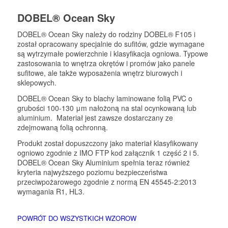
DOBEL® Ocean Sky
DOBEL® Ocean Sky należy do rodziny DOBEL® F105 i
został opracowany specjalnie do sufitów, gdzie wymagane
są wytrzymałe powierzchnie i klasyfikacja ogniowa. Typowe
zastosowania to wnętrza okrętów i promów jako panele
sufitowe, ale także wyposażenia wnętrz biurowych i
sklepowych.
DOBEL® Ocean Sky to blachy laminowane folią PVC o
grubości 100-130 μm nałożoną na stal ocynkowaną lub
aluminium. Materiał jest zawsze dostarczany ze
zdejmowaną folią ochronną.
Produkt został dopuszczony jako materiał klasyfikowany
ogniowo zgodnie z IMO FTP kod załącznik 1 część 2 i 5.
DOBEL® Ocean Sky Aluminium spełnia teraz również
kryteria najwyższego poziomu bezpieczeństwa
przeciwpożarowego zgodnie z normą EN 45545-2:2013
wymagania R1, HL3.
POWRÓT DO WSZYSTKICH WZOROW