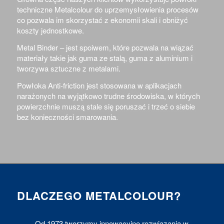
techniczne Metalcolour do uprzemysłowienia procesów
co pozwala im skorzystać z ekonomii skali i obniżyć
koszty jednostkowe.
Metal Binder – j
est spoiwem, które pozwala na wiązać
materiały takie jak guma ze stalą, guma z aluminium i
tworzywa sztuczne z metalami.
Powłoka Anti-friction jest stosowana w aplikacjach
narażonych na wyjątkowo trudne środowiska, w których
powierzchnie muszą stale się poruszać i trzeć o siebie
bez konieczności smarowania.
DLACZEGO METALCOLOUR?
Od 1973 tworzymy innowacyjne rozwiązania w