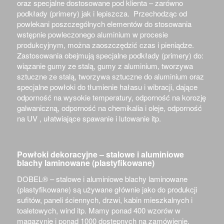
oraz specjalne dostosowane pod klienta – zarówno
podkłady (primery) jak i lepiszcza. Przechodząc od
powlekani poszczególnych elementów do stosowania
wstępnie powleczonego aluminium w procesie
produkcyjnym, można zaoszczędzić czas i pieniądze.
Zastosowania obejmują specjalne podkłady (primery) do:
wiązanie gumy ze stalą, gumy z aluminium, tworzywa
sztuczne ze stalą, tworzywa sztuczne do aluminium oraz
specjalne powłoki do tłumienie hałasu i wibracji, dające
odporność na wysokie temperatury, odporność na korozję
galwaniczną, odporność na chemikalia i oleje, odporność
na UV , ułatwiające spawanie i lutowanie itp.
Powłoki dekoracyjne – stalowe i aluminiowe
blachy laminowane (plastyfikowane)
DOBEL® –
stalowe i aluminiowe blachy laminowane
(plastyfikowane) są używane głównie jako do produkcji
sufitów, paneli ściennych, drzwi, kabin mieszkalnych i
toaletowych, wind itp. Mamy ponad 400 wzorów w
magazynie i ponad 1000 dostępnych na zamówienie.