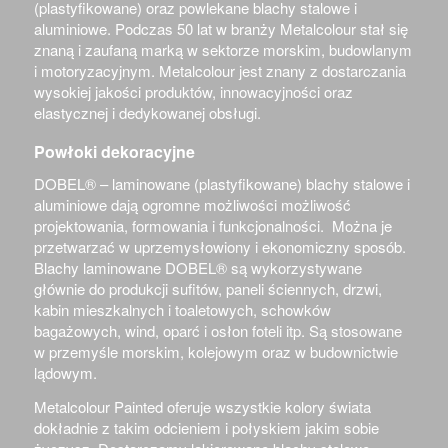
(plastyfikowane) oraz powlekane blachy stalowe i
aluminiowe. Podczas 50 lat w branży Metalcolour stał się
znaną i zaufaną marką w sektorze morskim, budowlanym
i motoryzacyjnym. Metalcolour jest znany z dostarczania
wysokiej jakości produktów, innowacyjności oraz
elastycznej i dedykowanej obsługi.
Powłoki dekoracyjne
DOBEL®
– laminowane (plastyfikowane) blachy stalowe i
aluminiowe dają ogromne możliwości możliwość
projektowania, formowania i funkcjonalności. Można je
przetwarzać w uprzemysłowiony i ekonomiczny sposób.
Blachy laminowane
DOBEL®
są wykorzystywane
głównie do produkcji sufitów, paneli ściennych, drzwi,
kabin mieszkalnych i toaletowych, schowków
bagażowych, wind, oparć i osłon foteli itp. Są stosowane
w przemyśle morskim, kolejowym oraz w budownictwie
lądowym.
Metalcolour Painted oferuje wszystkie kolory świata
dokładnie z takim odcieniem i połyskiem jakim sobie