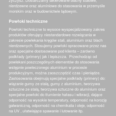
życzysz. Dostarczamy lakierowane blachy stalowe,
nierdzewne oraz aluminiowe do stasowania w przemyśle
morskim oraz w budownictwie lądowym.
Powłoki techniczne
Powłoki techniczne to wysoce wyspecjalizowany zakres
produktów oferujący niestandardowe rozwiązania w
zakresie powlekania kręgów stali, aluminium oraz blach
nierdzewnych. Stosujemy powłoki opracowane przez nas
oraz specjalne dostosowane pod klienta – zarówno
podkłady (primery) jak i lepiszcza. Przechodząc od
powlekani poszczególnych elementów do stosowania
wstępnie powleczonego aluminium w procesie
produkcyjnym, można zaoszczędzić czas i pieniądze.
Zastosowania obejmują specjalne podkłady (primery) do:
wiązanie gumy ze stalą, gumy z aluminium, tworzywa
sztuczne ze stalą, tworzywa sztuczne do aluminium oraz
specjalne powłoki do tłumienie hałasu i wibracji, dające
odporność na wysokie temperatury, odporność na korozję
galwaniczną, odporność na chemikalia i oleje, odporność
na UV , ułatwiające spawanie i lutowanie itp.