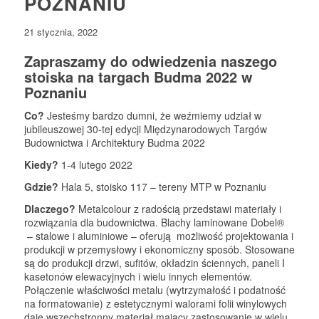
POZNANIU
21 stycznia, 2022
Zapraszamy do odwiedzenia naszego
stoiska na targach Budma 2022 w
Poznaniu
Co?
Jesteśmy bardzo dumni, że weźmiemy udział w
jubileuszowej 30-tej edycji Międzynarodowych Targów
Budownictwa i Architektury Budma 2022
Kiedy?
1-4 lutego 2022
Gdzie?
Hala 5, stoisko 117 – tereny MTP w Poznaniu
Dlaczego?
Metalcolour z radością przedstawi materiały i
rozwiązania dla budownictwa. Blachy laminowane Dobel®
– stalowe i aluminiowe – oferują możliwość projektowania i
produkcji w przemysłowy i ekonomiczny sposób. Stosowane
są do produkcji drzwi, sufitów, okładzin ściennych, paneli I
kasetonów elewacyjnych i wielu innych elementów.
Połączenie właściwości metalu (wytrzymałość i podatność
na formatowanie) z estetycznymi walorami folii winylowych
daje wszechstronny materiał mający zastosowanie w wielu