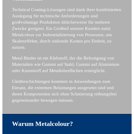
Technical Coating-Lösungen sind dank ihrer kombinierten
Auslegung für technische Anforderungen und
großvolumige Produktion üblicherweise für mehrere
Zwecke geeignet. Ein Großteil unserer Kunden nutzt
Metalcolour zur Industrialisierung von Prozessen, um
Skaleneffekte, durch sinkende Kosten pro Einheit, zu
nutzen.
Metal Binder ist ein Klebstoff, der die Befestigung von
Materialien wie Gummi auf Stahl, Gummi auf Aluminium
oder Kunststoff auf Metalloberflächen ermöglicht.
Gleitbeschichtungen kommen in Anwendungen zum
Einsatz, die extremen Belastungen ausgesetzt sind und
deren Komponenten sich ohne Schmierung reibungsfrei
gegeneinander bewegen müssen.
Warum Metalcolour?