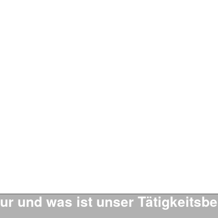
our und was ist unser Tätigkeitsb
TEC