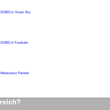
DOBEL® Ocean Sky
DOBEL® Foodsafe
Metalcolour Painted
ereich?
HNISCHE