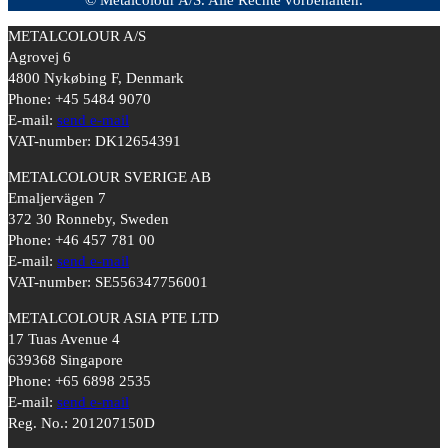
METALCOLOUR A/S
Agrovej 6
4800 Nykøbing F, Denmark
Phone: +45 5484 9070
E-mail:
send e-mail
VAT-number: DK12654391
METALCOLOUR SVERIGE AB
Emaljervägen 7
372 30 Ronneby, Sweden
Phone: +46 457 781 00
E-mail:
send e-mail
VAT-number: SE556347756001
METALCOLOUR ASIA PTE LTD
17 Tuas Avenue 4
639368 Singapore
Phone: +65 6898 2535
E-mail:
send e-mail
Reg. No.: 201207150D