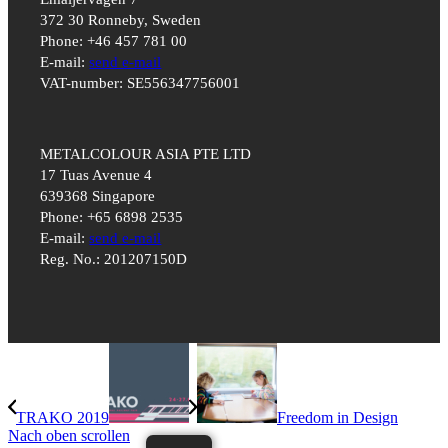
372 30 Ronneby, Sweden
Phone: +46 457 781 00
E-mail:
send e-mail
VAT-number: SE556347756001
METALCOLOUR ASIA PTE LTD
17 Tuas Avenue 4
639368 Singapore
Phone: +65 6898 2535
E-mail:
send e-mail
Reg. No.: 201207150D
TRAKO 2019
Freedom in Design
Nach oben scrollen