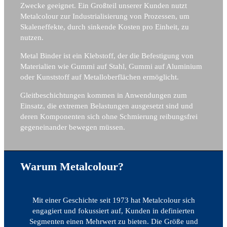
Zwecke geeignet. Ein Großteil unserer Kunden nutzt
Metalcolour zur Industrialisierung von Prozessen, um
Skaleneffekte, durch sinkende Kosten pro Einheit, zu
nutzen.
Metal Binder ist ein Klebstoff, der die Befestigung von
Materialien wie Gummi auf Stahl, Gummi auf Aluminium
oder Kunststoff auf Metalloberflächen ermöglicht.
Gleitbeschichtungen kommen in Anwendungen zum
Einsatz, die extremen Belastungen ausgesetzt sind und
deren Komponenten sich ohne Schmierung reibungsfrei
gegeneinander bewegen müssen.
Warum Metalcolour?
Mit einer Geschichte seit 1973 hat Metalcolour sich
engagiert und fokussiert auf, Kunden in definierten
Segmenten einen Mehrwert zu bieten. Die Größe und