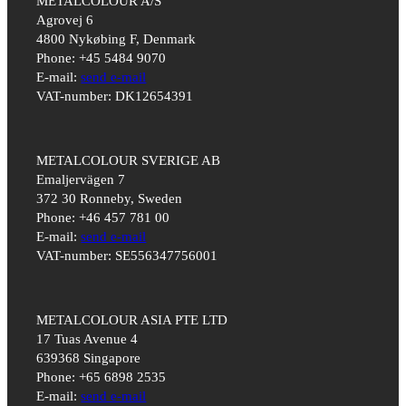
METALCOLOUR A/S
Agrovej 6
4800 Nykøbing F, Denmark
Phone: +45 5484 9070
E-mail:
send e-mail
VAT-number: DK12654391
METALCOLOUR SVERIGE AB
Emaljervägen 7
372 30 Ronneby, Sweden
Phone: +46 457 781 00
E-mail:
send e-mail
VAT-number: SE556347756001
METALCOLOUR ASIA PTE LTD
17 Tuas Avenue 4
639368 Singapore
Phone: +65 6898 2535
E-mail:
send e-mail