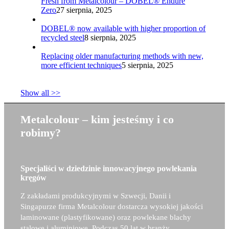
Fresh from Metalcolour – DOBEL® Endure
Zero
27 sierpnia, 2025
DOBEL® now available with higher proportion of
recycled steel
8 sierpnia, 2025
Replacing older manufacturing methods with new,
more efficient techniques
5 sierpnia, 2025
Show all >>
Metalcolour – kim jesteśmy i co
robimy?
Specjaliści w dziedzinie innowacyjnego powlekania
kręgów
Z zakładami produkcyjnymi w Szwecji, Danii i
Singapurze firma Metalcolour dostarcza wysokiej jakości
laminowane (plastyfikowane) oraz powlekane blachy
stalowe i aluminiowe. Podczas 50 lat w branży