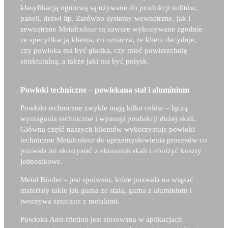
klasyfikacją ogniową są używane do produkcji sufitów,
paneli, drzwi itp. Zarówno systemy wewnętrzne, jak i
zewnętrzne Metalcolour są zawsze wykonywane zgodnie
ze specyfikacją klienta, co oznacza, że klient decyduje,
czy powłoka ma być gładka, czy mieć powierzchnię
strukturalną, a także jaki ma być połysk.
Powłoki techniczne – powlekana stal i aluminium
Powłoki techniczne zwykle mają kilka celów – łączą
wymagania techniczne i wymogi produkcji dużej skali.
Główna część naszych klientów wykorzystuje powłoki
techniczne Metalcolour do uprzemysłowienia procesów co
pozwala im skorzystać z ekonomii skali i obniżyć koszty
jednostkowe.
Metal Binder – j
est spoiwem, które pozwala na wiązać
materiały takie jak guma ze stalą, guma z aluminium i
tworzywa sztuczne z metalami.
Powłoka Anti-friction jest stosowana w aplikacjach