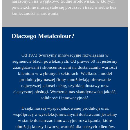
narażonych na wyjątkowo trudne środowiska, w których
powierzchnie muszą stale się poruszać i trzeć o siebie bez
konieczności smarowania.
Dlaczego Metalcolour?
Od 1973 tworzymy innowacyjne rozwiązania w
segmencie blach powlekanych. Od prawie 50 lat jesteśmy
zaangażowani i skoncentrowani na dostarczaniu wartości
klientom w wybranych sektorach. Wielkość i model
produkcyjny naszej firmy umożliwiają oferowanie
najwyższej jakości usług, szybkiej dostawy oraz
elastycznej obsługi. Wyróżnia nas skandynawska jakość,
solidność i innowacyjność.
Dzięki naszej wyspecjalizowanej produkcji oraz
współpracy z wyselekcjonowanymi dostawcami jesteśmy
w stanie dostarczać innowacyjne rozwiązania, które
obniżają koszty i tworzą wartość dla naszych klientów.