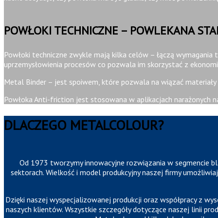
POWŁOKI TECHNICZNE – POWLEKANA STAL
Powłoki techniczne zwykle mają kilka celów – łączą wymagania t
uprzemysłowienia procesów co pozwala im skorzystać z ekonomii 
Metal Binder – j
est spoiwem, które pozwala na wiązać materiały 
Powłoka Anti-friction jest stosowana w aplikacjach narażonych n
DLACZEGO METALCOLOUR?
Od 1973 tworzymy innowacyjne rozwiązania w segmencie bla
sektorach. Wielkość i model produkcyjny naszej firmy umożliwiaj
Dzięki naszej wyspecjalizowanej produkcji oraz współpracy z wy
naszych klientów. Wszystkie szczegóły dotyczące naszej linii pr