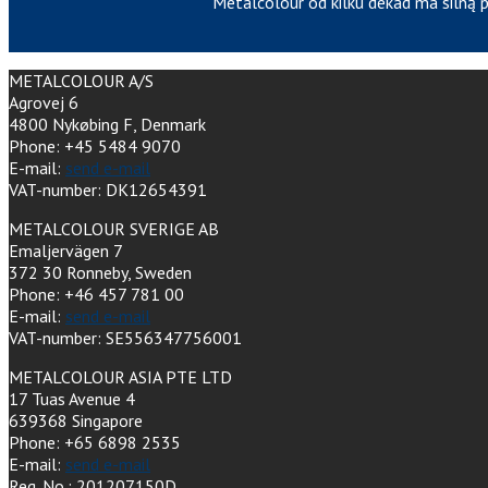
Metalcolour od kilku dekad ma silną p
METALCOLOUR A/S
Agrovej 6
4800 Nykøbing F, Denmark
Phone: +45 5484 9070
E-mail:
send e-mail
VAT-number: DK12654391
METALCOLOUR SVERIGE AB
Emaljervägen 7
372 30 Ronneby, Sweden
Phone: +46 457 781 00
E-mail:
send e-mail
VAT-number: SE556347756001
METALCOLOUR ASIA PTE LTD
17 Tuas Avenue 4
639368 Singapore
Phone: +65 6898 2535
E-mail:
send e-mail
Reg. No.: 201207150D