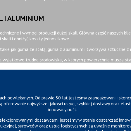
 I ALUMINIUM
echniczne i wymogi produkcji dużej skali. Główna część naszych kl
skali i obniżyć koszty jednostkowe.
takie jak guma ze stalą, guma z aluminium i tworzywa sztuczne z
a wyjątkowo trudne środowiska, w których powierzchnie muszą stale
ch powlekanych. Od prawie 50 lat jesteśmy zaangażowani i skonc
ą oferowanie najwyższej jakości usług, szybkiej dostawy oraz elast
innowacyjność.
selekcjonowanymi dostawcami jesteśmy w stanie dostarczać innowac
odukcyjnej, surowców oraz usług logistycznych są uważnie monitoro