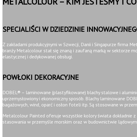
METALCOLOUR – KIM JESTEŚMY I C
SPECJALIŚCI W DZIEDZINIE INNOWACYJN
Z zakładami produkcyjnymi w Szwecji, Danii i Singapurze firma M
branży Metalcolour stał się znaną i zaufaną marką w sektorze mo
elastycznej i dedykowanej obsługi.
POWŁOKI DEKORACYJNE
DOBEL®
– laminowane (plastyfikowane) blachy stalowe i alumi
uprzemysłowiony i ekonomiczny sposób. Blachy laminowane
DOB
bagażowych, wind, oparć i osłon foteli itp. Są stosowane w pr
Metalcolour Painted oferuje wszystkie kolory świata dokładnie z
stasowania w przemyśle morskim oraz w budownictwie lądowym