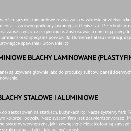
 oferujący niestandardowe rozwiązania w zakresie powlekania krę
lienta – zarówno podkłady (primery) jak i lepiszcza. Przechodzą
 zaoszczędzić czas i pieniądze. Zastosowania obejmują specjalne 
minium oraz specjalne powłoki do tłumienie hałasu i wibracji, da
łatwiające spawanie i lutowanie itp.
UMINIOWE BLACHY LAMINOWANE (PLASTYF
e) są używane głównie jako do produkcji sufitów, paneli ściennych
mówienie.
BLACHY STALOWE I ALUMINIOWE
e do zastosowań na statkach, budynkach itp. Nasze systemy farb 
 kolorze i połysku. Nasz system farb jest zatwierdzony przez IMO 
ówno systemy wewnętrzne, jak i zewnętrzne Metalcolour są zawsze 
strukturalną, a także jaki ma być połysk.