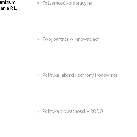
luminium
Tożsamość korporacyjna
ania R1,
Twój partner w innowacjach
Polityka jakości i ochrony środowiska
Polityka prywatności – RODO