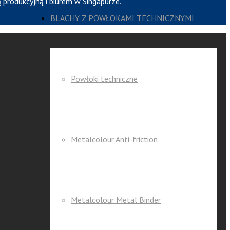
 produkcyjną i biurem w Singapurze.
BLACHY Z POWŁOKAMI TECHNICZNYMI
Powłoki techniczne
Metalcolour Anti-friction
Metalcolour Metal Binder