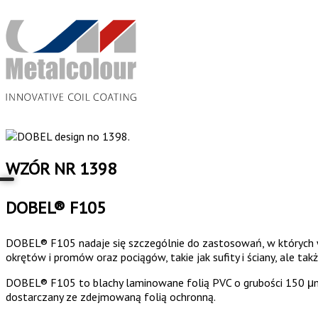
WZÓR NR 1398
DOBEL® F105
DOBEL® F105 nadaje się szczególnie do zastosowań, w których 
okrętów i promów oraz pociągów, takie jak sufity i ściany, ale t
DOBEL® F105 to blachy laminowane folią PVC o grubości 150 μm
dostarczany ze zdejmowaną folią ochronną.