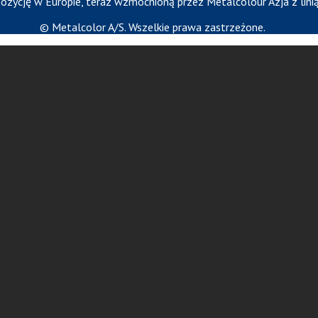
ozycję w Europie, teraz wzmocnioną przez Metalcolour Azja z linią
© Metalcolor A/S. Wszelkie prawa zastrzeżone.