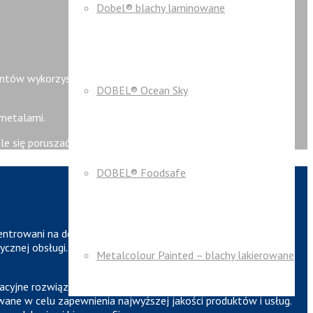
Dobel® blachy laminowane
ientów wykorzystuje powłoki techniczne Metalcolour do
DOBEL® Ocean Sky
 metalami.
 się poruszać i trzeć o siebie bez konieczności smarowania.
DOBEL® Foodsafe
entrowani na dostarczaniu wartości klientom w wybranych
ycznej obsługi. Wyróżnia nas skandynawska jakość, solidność i
Metalcolour Painted – blachy lakierowane
yjne rozwiązania, które obniżają koszty i tworzą wartość dla
wane w celu zapewnienia najwyższej jakości produktów i usług.