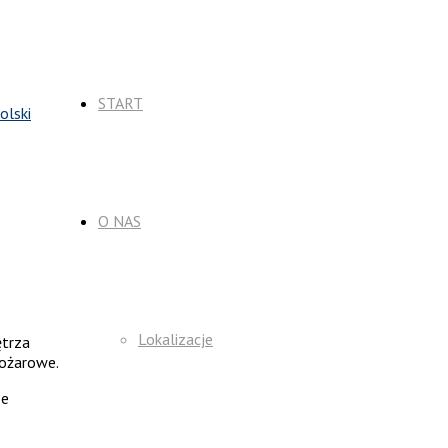
START
O NAS
Lokalizacje
ętrza
pożarowe.
ze