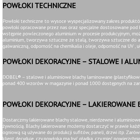
POWŁOKI TECHNICZNE
Powłoki techniczne to wysoce wyspecjalizowany zakres produktów
powłoki opracowane przez nas oraz specjalne dostosowane pod k
wstępnie powleczonego aluminium w procesie produkcyjnym, można
aluminium, tworzywa sztuczne ze stalą, tworzywa sztuczne do alu
galwaniczną, odporność na chemikalia i oleje, odporność na UV , u
POWŁOKI DEKORACYJNE – STALOWE I AL
DOBEL® –
stalowe i aluminiowe blachy laminowane (plastyfikowan
ponad 400 wzorów w magazynie i ponad 1000 dostępnych na za
POWŁOKI DEKORACYJNE – LAKIEROWANE 
Dostarczmy lakierowane blachy stalowe, nierdzewne i aluminiow
żywnością. Blachy lakierowane możemy dostarczyć w prawie każdym
ogniową są używane do produkcji sufitów, paneli, drzwi itp. Zar
klient decyduje, czy powłoka ma być gładka, czy mieć powierzchnię 