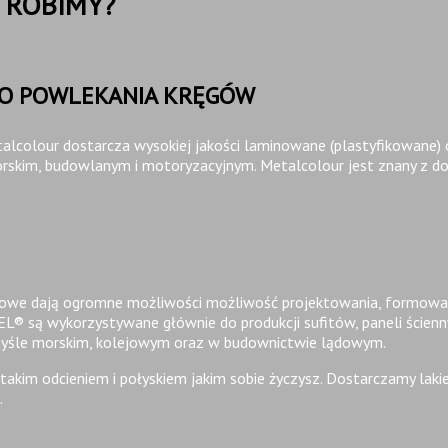
O ROBIMY?
EGO POWLEKANIA KRĘGÓW
etalcolour dostarcza wysokiej jakości laminowane (plastyfikowane)
rskim, budowlanym i motoryzacyjnym. Metalcolour jest znany z dos
niowe dają ogromne możliwości możliwość projektowania, formowan
EL®
są wykorzystywane głównie do produkcji sufitów, paneli ścien
zemyśle morskim, kolejowym oraz w budownictwie lądowym.
 takim odcieniem i połyskiem jakim sobie życzysz. Dostarczamy la
.