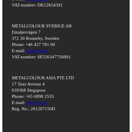
VAT-number: DK12654391
METALCOLOUR SVERIGE AB
Emaljervägen 7
372 30 Ronneby, Sweden
Phone: +46 457 781 00
E-mail:
send e-mail
VAT-number: SE556347756001
METALCOLOUR ASIA PTE LTD
17 Tuas Avenue 4
639368 Singapore
Phone: +65 6898 2535
E-mail:
send e-mail
Reg. No.: 201207150D