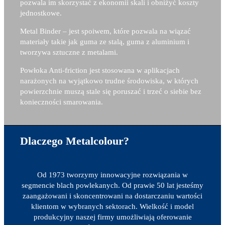
pozwala im skorzystać z ekonomii skali i obniżyć koszty
jednostkowe.
Metal Binder – j
est spoiwem, które pozwala na wiązać
materiały takie jak guma ze stalą, guma z aluminium i
tworzywa sztuczne z metalami.
Powłoka Anti-friction jest stosowana w aplikacjach
narażonych na wyjątkowo trudne środowiska, w których
powierzchnie muszą stale się poruszać i trzeć o siebie bez
konieczności smarowania.
Dlaczego Metalcolour?
Od 1973 tworzymy innowacyjne rozwiązania w
segmencie blach powlekanych. Od prawie 50 lat jesteśmy
zaangażowani i skoncentrowani na dostarczaniu wartości
klientom w wybranych sektorach. Wielkość i model
produkcyjny naszej firmy umożliwiają oferowanie