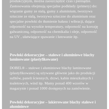
produkcyjnym, można zaoszczędzić czas i pieniądze.
Zastosowania obejmują specjalne podkłady (primery) do:
wiązanie gumy ze stalą, gumy z aluminium, tworzywa
sztuczne ze stalą, tworzywa sztuczne do aluminium oraz
specjalne powłoki do tłumienie hałasu i wibracji, dające
odporność na wysokie temperatury, odporność na korozję
galwaniczną, odporność na chemikalia i oleje, odporność
na UV , ułatwiające spawanie i lutowanie itp.
Powłoki dekoracyjne – stalowe i aluminiowe blachy
laminowane (plastyfikowane)
DOBEL® –
stalowe i aluminiowe blachy laminowane
(plastyfikowane) są używane głównie jako do produkcji
sufitów, paneli ściennych, drzwi, kabin mieszkalnych i
toaletowych, wind itp. Mamy ponad 400 wzorów w
magazynie i ponad 1000 dostępnych na zamówienie.
Powłoki dekoracyjne – lakierowane blachy stalowe i
aluminiowe