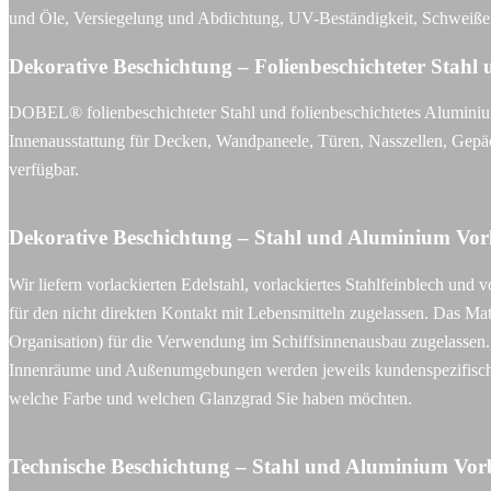
und Öle, Versiegelung und Abdichtung, UV-Beständigkeit, Schweißen
Dekorative Beschichtung – Folienbeschichteter Stah
DOBEL® folienbeschichteter Stahl und folienbeschichtetes Aluminiu
Innenausstattung für Decken, Wandpaneele, Türen, Nasszellen, Gepäc
verfügbar.
Dekorative Beschichtung – Stahl und Aluminium Vorl
Wir liefern vorlackierten Edelstahl, vorlackiertes Stahlfeinblech 
für den nicht direkten Kontakt mit Lebensmitteln zugelassen. Das Ma
Organisation) für die Verwendung im Schiffsinnenausbau zugelassen.
Innenräume und Außenumgebungen werden jeweils kundenspezifisch ange
welche Farbe und welchen Glanzgrad Sie haben möchten.
Technische Beschichtung – Stahl und Aluminium Vorb