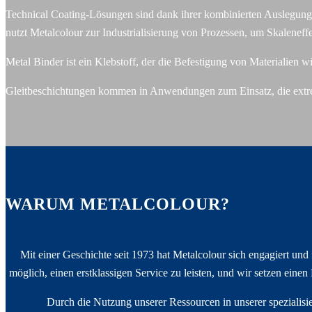
Technical Coating-Lösungen sind dank ihrer kombinierten Auslegung
nutzt Metalcolour zur Industrialisierung von Prozessen, um Skaleneff
Metal Binder ist ein Klebstoff, der die Befestigung von Materialien
Gleitbeschichtungen kommen in Anwendungen zum Einsatz, die extr
WARUM METALCOLOUR?
Mit einer Geschichte seit 1973 hat Metalcolour sich engagiert un
möglich, einen erstklassigen Service zu leisten, und wir setzen ein
Durch die Nutzung unserer Ressourcen in unserer spezialisi