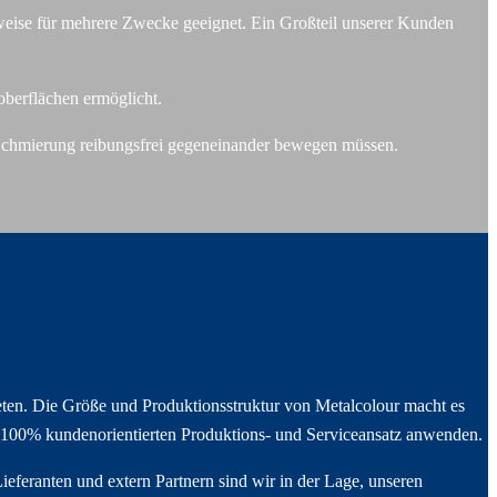
eise für mehrere Zwecke geeignet. Ein Großteil unserer Kunden
oberflächen ermöglicht.
Schmierung reibungsfrei gegeneinander bewegen müssen.
ieten. Die Größe und Produktionsstruktur von Metalcolour macht es
und 100% kundenorientierten Produktions- und Serviceansatz anwenden.
eferanten und extern Partnern sind wir in der Lage, unseren