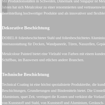
Mit Produktionsstätten in Schweden, Dänemark und Singapur ist Meta
Jahren hat sich Metalcolour zu einer renommierten und vertrauenswürd
Bereitstellung hochwertiger Produkte und als innovativer und flexibl
Dekorative Beschichtung
DOBEL® folienbeschichteter Stahl und folienbeschichtetes Aluminiu
Innenausstattung für Decken, Wandpaneele, Türen, Nasszellen, Gepäc
Metalcolour Painted bietet eine Vielzahl von Farben mit einem kunde
Schiffbau, im Bauwesen und etlichen andere Branchen.
Technische Beschichtung
Technical Coating ist eine höchst spezialisierte Produktreihe, die k
Beschichtungen, Grundierungen und Bindemitteln bietet. Die Umstel
Aluminium, spart Zeit, verringert die Kosten und verkürzt die Vor
von Kunststoff und Stahl, von Kunststoff und Aluminium, Geräusch- 