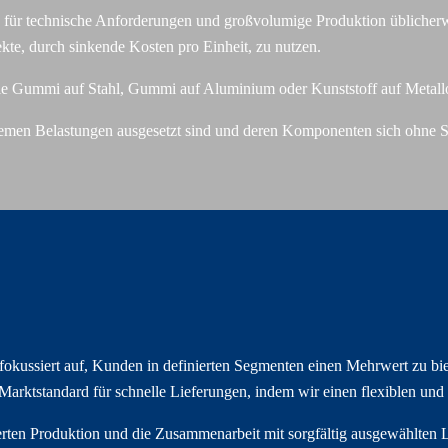
 für technische Anforderungen und großvolumige Produktion üblicherw
ekte, durch sinkende Kosten pro Einheit, zu nutzen.
 wie Gummi auf Stahl, Gummi auf Aluminium oder Kunststoff auf Metall
emen Belastungen ausgesetzt sind und deren Komponenten sich ohne 
d fokussiert auf, Kunden in definierten Segmenten einen Mehrwert zu b
en Marktstandard für schnelle Lieferungen, indem wir einen flexiblen 
erten Produktion und die Zusammenarbeit mit sorgfältig ausgewählten Li