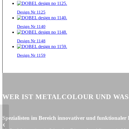
Design Nr 1125
Design Nr 1140
Design Nr 1148
Design Nr 1159
WER IST METALCOLOUR UND WAS 
Spezialisten im Bereich innovativer und funktionale
Design Nr 1235