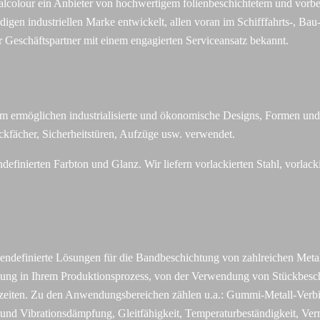
lcolour ein Anbieter von hochwertigem folienbeschichtetem und vorbe
igen industriellen Marke entwickelt, allen voran im Schifffahrts-, Bau
er Geschäftspartner mit einem engagierten Serviceansatz bekannt.
m ermöglichen industrialisierte und ökonomische Designs, Formen und
kfächer, Sicherheitstüren, Aufzüge usw. verwendet.
ndefinierten Farbton und Glanz. Wir liefern vorlackierten Stahl, vorla
undendefinierte Lösungen für die Bandbeschichtung von zahlreichen Meta
lung in Ihrem Produktionsprozess, von der Verwendung von Stückbesc
laufzeiten. Zu den Anwendungsbereichen zählen u.a.: Gummi-Metall-Ver
und Vibrationsdämpfung, Gleitfähigkeit, Temperaturbeständigkeit, Ve