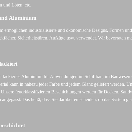
 und Löten, etc.
l und Aluminium
m ermöglichen industrialisierte und ökonomische Designs, Formen und
kfächer, Sicherheitstüren, Aufzüge usw. verwendet. Wir bevorraten m
ackiert
und vorlackiertes Aluminium für Anwendungen im Schiffbau, im Bauwesen
terial kann in nahezu jeder Farbe und jedem Glanz geliefert werden. U
 Unsere feuerklassifizierten Beschichtungen werden für Decken, Sand
passt. Das heißt, dass Sie darüber entscheiden, ob das System glatt s
eschichtet