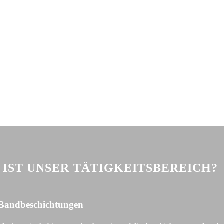
IST UNSER TÄTIGKEITSBEREICH?
r Bandbeschichtungen