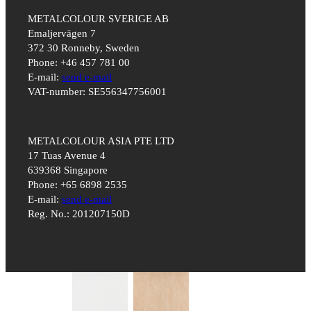
METALCOLOUR SVERIGE AB
Emaljervägen 7
372 30 Ronneby, Sweden
Phone: +46 457 781 00
E-mail:
send e-mail
VAT-number: SE556347756001
METALCOLOUR ASIA PTE LTD
17 Tuas Avenue 4
639368 Singapore
Phone: +65 6898 2535
E-mail:
send e-mail
Reg. No.: 201207150D