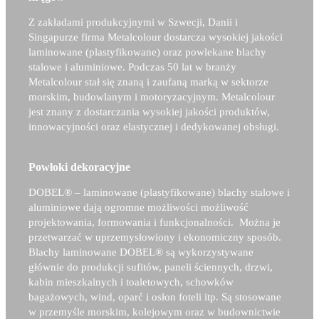
Z zakładami produkcyjnymi w Szwecji, Danii i
Singapurze firma Metalcolour dostarcza wysokiej jakości
laminowane (plastyfikowane) oraz powlekane blachy
stalowe i aluminiowe. Podczas 50 lat w branży
Metalcolour stał się znaną i zaufaną marką w sektorze
morskim, budowlanym i motoryzacyjnym. Metalcolour
jest znany z dostarczania wysokiej jakości produktów,
innowacyjności oraz elastycznej i dedykowanej obsługi.
Powłoki dekoracyjne
DOBEL®
– laminowane (plastyfikowane) blachy stalowe i
aluminiowe dają ogromne możliwości możliwość
projektowania, formowania i funkcjonalności. Można je
przetwarzać w uprzemysłowiony i ekonomiczny sposób.
Blachy laminowane
DOBEL®
są wykorzystywane
głównie do produkcji sufitów, paneli ściennych, drzwi,
kabin mieszkalnych i toaletowych, schowków
bagażowych, wind, oparć i osłon foteli itp. Są stosowane
w przemyśle morskim, kolejowym oraz w budownictwie