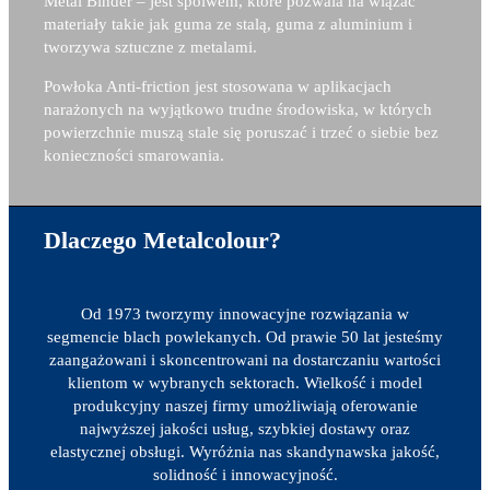
Metal Binder – j
est spoiwem, które pozwala na wiązać
materiały takie jak guma ze stalą, guma z aluminium i
tworzywa sztuczne z metalami.
Powłoka Anti-friction jest stosowana w aplikacjach
narażonych na wyjątkowo trudne środowiska, w których
powierzchnie muszą stale się poruszać i trzeć o siebie bez
konieczności smarowania.
Dlaczego Metalcolour?
Od 1973 tworzymy innowacyjne rozwiązania w
segmencie blach powlekanych. Od prawie 50 lat jesteśmy
zaangażowani i skoncentrowani na dostarczaniu wartości
klientom w wybranych sektorach. Wielkość i model
produkcyjny naszej firmy umożliwiają oferowanie
najwyższej jakości usług, szybkiej dostawy oraz
elastycznej obsługi. Wyróżnia nas skandynawska jakość,
solidność i innowacyjność.