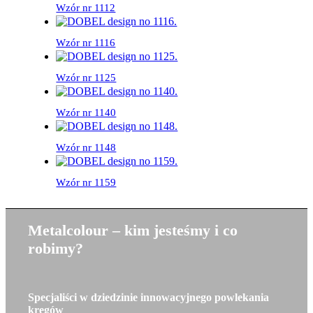
Wzór nr 1112
Wzór nr 1116
Wzór nr 1125
Wzór nr 1140
Wzór nr 1148
Wzór nr 1159
Metalcolour – kim jesteśmy i co
robimy?
Specjaliści w dziedzinie innowacyjnego powlekania
kręgów