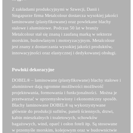
Z zakładami produkcyjnymi w Szwecji, Danii i
Singapurze firma Metalcolour dostarcza wysokiej jakości
laminowane (plastyfikowane) oraz powlekane blachy
stalowe i aluminiowe. Podczas 50 lat w branży
Metalcolour stał się znaną i zaufaną marką w sektorze
morskim, budowlanym i motoryzacyjnym. Metalcolour
jest znany z dostarczania wysokiej jakości produktów,
innowacyjności oraz elastycznej i dedykowanej obsługi.
Powłoki dekoracyjne
DOBEL®
– laminowane (plastyfikowane) blachy stalowe i
aluminiowe dają ogromne możliwości możliwość
projektowania, formowania i funkcjonalności. Można je
przetwarzać w uprzemysłowiony i ekonomiczny sposób.
Blachy laminowane
DOBEL®
są wykorzystywane
głównie do produkcji sufitów, paneli ściennych, drzwi,
kabin mieszkalnych i toaletowych, schowków
bagażowych, wind, oparć i osłon foteli itp. Są stosowane
w przemyśle morskim, kolejowym oraz w budownictwie