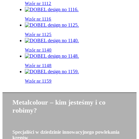
Wzór nr 1112
Wzór nr 1116
Wzór nr 1125
Wzór nr 1140
Wzór nr 1148
Wzór nr 1159
Metalcolour – kim jesteśmy i co
robimy?
Specjaliści w dziedzinie innowacyjnego powlekania
kręgów