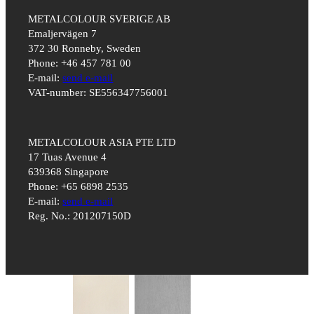
METALCOLOUR SVERIGE AB
Emaljervägen 7
372 30 Ronneby, Sweden
Phone: +46 457 781 00
E-mail:
send e-mail
VAT-number: SE556347756001
METALCOLOUR ASIA PTE LTD
17 Tuas Avenue 4
639368 Singapore
Phone: +65 6898 2535
E-mail:
send e-mail
Reg. No.: 201207150D