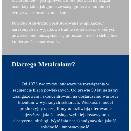
Metal Binder – j
est spoiwem, które pozwala na wiązać
materiały takie jak guma ze stalą, guma z aluminium i
tworzywa sztuczne z metalami.
Powłoka Anti-friction jest stosowana w aplikacjach
narażonych na wyjątkowo trudne środowiska, w których
powierzchnie muszą stale się poruszać i trzeć o siebie bez
konieczności smarowania.
Dlaczego Metalcolour?
Od 1973 tworzymy innowacyjne rozwiązania w
segmencie blach powlekanych. Od prawie 50 lat jesteśmy
zaangażowani i skoncentrowani na dostarczaniu wartości
klientom w wybranych sektorach. Wielkość i model
produkcyjny naszej firmy umożliwiają oferowanie
najwyższej jakości usług, szybkiej dostawy oraz
elastycznej obsługi. Wyróżnia nas skandynawska jakość,
solidność i innowacyjność.