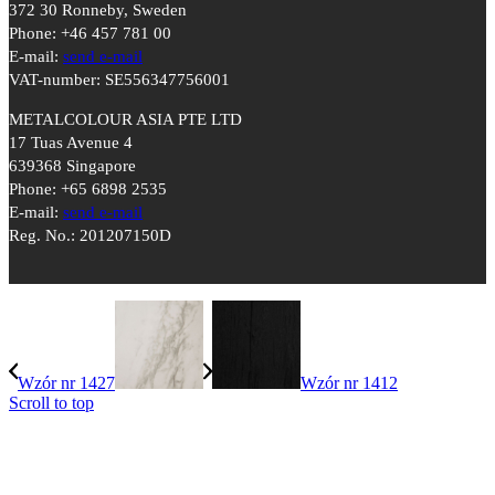
372 30 Ronneby, Sweden
Phone: +46 457 781 00
E-mail:
send e-mail
VAT-number: SE556347756001
METALCOLOUR ASIA PTE LTD
17 Tuas Avenue 4
639368 Singapore
Phone: +65 6898 2535
E-mail:
send e-mail
Reg. No.: 201207150D
Wzór nr 1427
Wzór nr 1412
Scroll to top