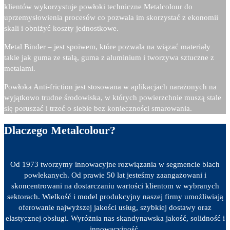
klientów wykorzystuje powłoki techniczne Metalcolour do
uprzemysłowienia procesów co pozwala im skorzystać z ekonomii
skali i obniżyć koszty jednostkowe.
Metal Binder – j
est spoiwem, które pozwala na wiązać materiały
takie jak guma ze stalą, guma z aluminium i tworzywa sztuczne z
metalami.
Powłoka Anti-friction jest stosowana w aplikacjach narażonych na
wyjątkowo trudne środowiska, w których powierzchnie muszą stale
się poruszać i trzeć o siebie bez konieczności smarowania.
Dlaczego Metalcolour?
Od 1973 tworzymy innowacyjne rozwiązania w segmencie blach
powlekanych. Od prawie 50 lat jesteśmy zaangażowani i
skoncentrowani na dostarczaniu wartości klientom w wybranych
sektorach. Wielkość i model produkcyjny naszej firmy umożliwiają
oferowanie najwyższej jakości usług, szybkiej dostawy oraz
elastycznej obsługi. Wyróżnia nas skandynawska jakość, solidność i
innowacyjność.