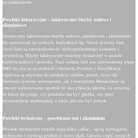
na zamówienie.
Powłoki dekoracyjne – lakierowane blachy stalowe i
aluminiowe
Dostarczmy lakierowane blachy stalowe, nierdzewne i aluminiowe
do zastosowań na statkach, budynkach itp. Nasze systemy farb
Food-Safe są zatwierdzone do niebezpośredniego kontaktu z
żywnością. Blachy lakierowane możemy dostarczyć w prawie
każdym kolorze i połysku. Nasz system farb jest zatwierdzony przez
IMO do użycia na statkach i okrętach. Powłoki z klasyfikacją
ogniową są używane do produkcji sufitów, paneli, drzwi itp.
Zarówno systemy wewnętrzne, jak i zewnętrzne Metalcolour są
zawsze wykonywane zgodnie ze specyfikacją klienta, co oznacza,
że klient decyduje, czy powłoka ma być gładka, czy mieć
powierzchnię strukturalną, a także jaki ma być połysk.
Powłoki techniczne – powlekana stal i aluminium
Powłoki techniczne zwykle mają kilka celów – łączą wymagania
techniczne i wymogi produkcji dużej skali. Główna część naszych