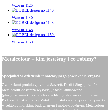
Wzór nr 1125
Wzór nr 1140
Wzór nr 1148
Wzór nr 1159
Metalcolour – kim jesteśmy i co robimy?
Specjaliści w dziedzinie innowacyjnego powlekania kręgów
Z zakładami produkcyjnymi w Szwecji, Danii i Singapurze firma
Metalcolour dostarcza wysokiej jakości laminowane
(plastyfikowane) oraz powlekane blachy stalowe i aluminiowe.
Podczas 50 lat w branży Metalcolour stał się znaną i zaufaną marką
w sektorze morskim, budowlanym i motoryzacyjnym. Metalcolour