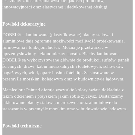
jest znany z dostarczania wysokiej jakości produktów,
innowacyjności oraz elastycznej i dedykowanej obsługi.
Powłoki dekoracyjne
DOBEL®
– laminowane (plastyfikowane) blachy stalowe i
aluminiowe dają ogromne możliwości możliwość projektowania,
formowania i funkcjonalności. Można je przetwarzać w
uprzemysłowiony i ekonomiczny sposób. Blachy laminowane
DOBEL®
są wykorzystywane głównie do produkcji sufitów, paneli
ściennych, drzwi, kabin mieszkalnych i toaletowych, schowków
bagażowych, wind, oparć i osłon foteli itp. Są stosowane w
przemyśle morskim, kolejowym oraz w budownictwie lądowym.
Metalcolour Painted oferuje wszystkie kolory świata dokładnie z
takim odcieniem i połyskiem jakim sobie życzysz. Dostarczamy
lakierowane blachy stalowe, nierdzewne oraz aluminiowe do
stasowania w przemyśle morskim oraz w budownictwie lądowym.
Powłoki techniczne