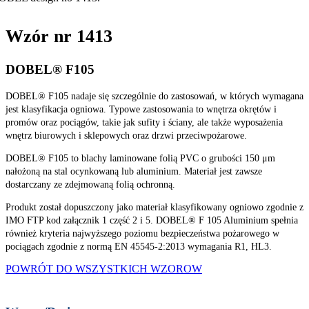
Wzór nr 1413
DOBEL® F105
DOBEL® F105 nadaje się szczególnie do zastosowań, w których wymagana
jest klasyfikacja ogniowa. Typowe zastosowania to wnętrza okrętów i
promów oraz pociągów, takie jak sufity i ściany, ale także wyposażenia
wnętrz biurowych i sklepowych oraz drzwi przeciwpożarowe.
DOBEL® F105 to blachy laminowane folią PVC o grubości 150 μm
nałożoną na stal ocynkowaną lub aluminium. Materiał jest zawsze
dostarczany ze zdejmowaną folią ochronną.
Produkt został dopuszczony jako materiał klasyfikowany ogniowo zgodnie z
IMO FTP kod załącznik 1 część 2 i 5. DOBEL® F 105 Aluminium spełnia
również kryteria najwyższego poziomu bezpieczeństwa pożarowego w
pociągach zgodnie z normą EN 45545-2:2013 wymagania R1, HL3.
POWRÓT DO WSZYSTKICH WZOROW