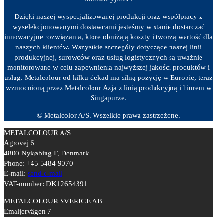
Dzięki naszej wyspecjalizowanej produkcji oraz współpracy z
wyselekcjonowanymi dostawcami jesteśmy w stanie dostarczać
innowacyjne rozwiązania, które obniżają koszty i tworzą wartość dla
naszych klientów. Wszystkie szczegóły dotyczące naszej linii
produkcyjnej, surowców oraz usług logistycznych są uważnie
monitorowane w celu zapewnienia najwyższej jakości produktów i
usług. Metalcolour od kilku dekad ma silną pozycję w Europie, teraz
wzmocnioną przez Metalcolour Azja z linią produkcyjną i biurem w
Singapurze.
© Metalcolor A/S. Wszelkie prawa zastrzeżone.
METALCOLOUR A/S
Agrovej 6
4800 Nykøbing F, Denmark
Phone: +45 5484 9070
E-mail:
send e-mail
VAT-number: DK12654391
METALCOLOUR SVERIGE AB
Emaljervägen 7