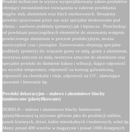
Powłoki techniczne to wysoce wyspecjalizowany zakres produktów
oferujący niestandardowe rozwiązania w zakresie powlekania
kręgów stali, aluminium oraz blach nierdzewnych. Stosujemy
powłoki opracowane przez nas oraz specjalne dostosowane pod
klienta – zarówno podkłady (primery) jak i lepiszcza. Przechodząc
od powlekani poszczególnych elementów do stosowania wstępnie
powleczonego aluminium w procesie produkcyjnym, można
zaoszczędzić czas i pieniądze. Zastosowania obejmują specjalne
podkłady (primery) do: wiązanie gumy ze stalą, gumy z aluminium,
tworzywa sztuczne ze stalą, tworzywa sztuczne do aluminium oraz
specjalne powłoki do tłumienie hałasu i wibracji, dające odporność
na wysokie temperatury, odporność na korozję galwaniczną,
odporność na chemikalia i oleje, odporność na UV , ułatwiające
spawanie i lutowanie itp.
Powłoki dekoracyjne – stalowe i aluminiowe blachy
laminowane (plastyfikowane)
DOBEL® –
stalowe i aluminiowe blachy laminowane
(plastyfikowane) są używane głównie jako do produkcji sufitów,
paneli ściennych, drzwi, kabin mieszkalnych i toaletowych, wind itp.
Mamy ponad 400 wzorów w magazynie i ponad 1000 dostępnych