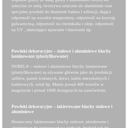
sztuczne ze stalą, tworzywa sztuczne do aluminium oraz
specjalne powłoki do tłumienie hałasu i wibracji, dające
odporność na wysokie temperatury, odporność na korozję
galwaniczną, odporność na chemikalia i oleje, odporność
na UV , ułatwiające spawanie i lutowanie itp.
Powłoki dekoracyjne – stalowe i aluminiowe blachy
laminowane (plastyfikowane)
DOBEL® –
stalowe i aluminiowe blachy laminowane
(plastyfikowane) są używane głównie jako do produkcji
sufitów, paneli ściennych, drzwi, kabin mieszkalnych i
toaletowych, wind itp. Mamy ponad 400 wzorów w
magazynie i ponad 1000 dostępnych na zamówienie.
Powłoki dekoracyjne – lakierowane blachy stalowe i
aluminiowe
Dostarczmy lakierowane blachy stalowe, nierdzewne i
aluminiowe do zastosowań na statkach, budynkach itp.