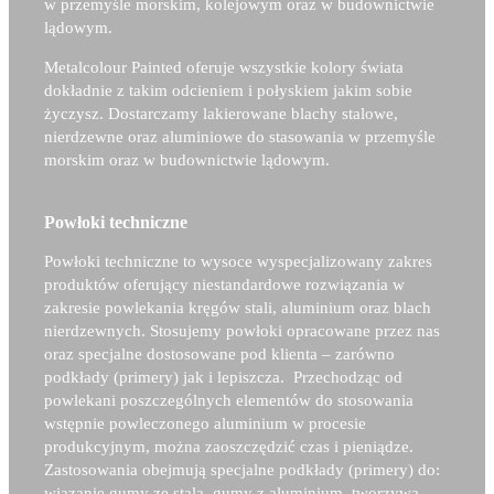
w przemyśle morskim, kolejowym oraz w budownictwie
lądowym.
Metalcolour Painted oferuje wszystkie kolory świata
dokładnie z takim odcieniem i połyskiem jakim sobie
życzysz. Dostarczamy lakierowane blachy stalowe,
nierdzewne oraz aluminiowe do stasowania w przemyśle
morskim oraz w budownictwie lądowym.
Powłoki techniczne
Powłoki techniczne to wysoce wyspecjalizowany zakres
produktów oferujący niestandardowe rozwiązania w
zakresie powlekania kręgów stali, aluminium oraz blach
nierdzewnych. Stosujemy powłoki opracowane przez nas
oraz specjalne dostosowane pod klienta – zarówno
podkłady (primery) jak i lepiszcza. Przechodząc od
powlekani poszczególnych elementów do stosowania
wstępnie powleczonego aluminium w procesie
produkcyjnym, można zaoszczędzić czas i pieniądze.
Zastosowania obejmują specjalne podkłady (primery) do:
wiązanie gumy ze stalą, gumy z aluminium, tworzywa