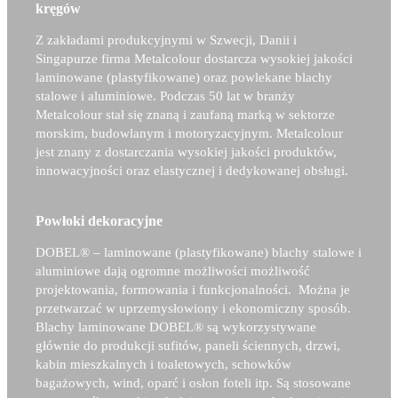
kręgów
Z zakładami produkcyjnymi w Szwecji, Danii i
Singapurze firma Metalcolour dostarcza wysokiej jakości
laminowane (plastyfikowane) oraz powlekane blachy
stalowe i aluminiowe. Podczas 50 lat w branży
Metalcolour stał się znaną i zaufaną marką w sektorze
morskim, budowlanym i motoryzacyjnym. Metalcolour
jest znany z dostarczania wysokiej jakości produktów,
innowacyjności oraz elastycznej i dedykowanej obsługi.
Powłoki dekoracyjne
DOBEL®
– laminowane (plastyfikowane) blachy stalowe i
aluminiowe dają ogromne możliwości możliwość
projektowania, formowania i funkcjonalności. Można je
przetwarzać w uprzemysłowiony i ekonomiczny sposób.
Blachy laminowane
DOBEL®
są wykorzystywane
głównie do produkcji sufitów, paneli ściennych, drzwi,
kabin mieszkalnych i toaletowych, schowków
bagażowych, wind, oparć i osłon foteli itp. Są stosowane