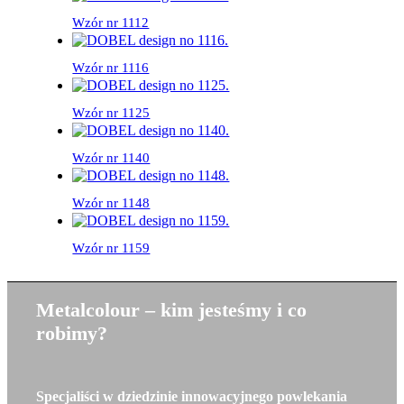
Wzór nr 1112
Wzór nr 1116
Wzór nr 1125
Wzór nr 1140
Wzór nr 1148
Wzór nr 1159
Metalcolour – kim jesteśmy i co
robimy?
Specjaliści w dziedzinie innowacyjnego powlekania