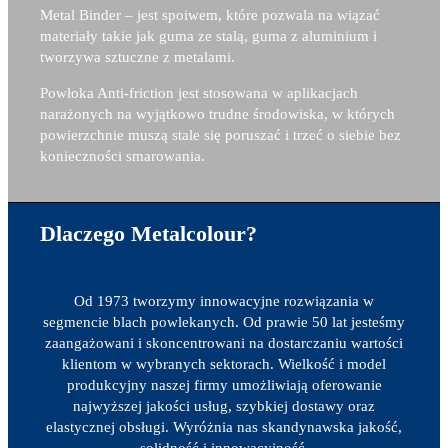
Metal Binder – j
est spoiwem, które pozwala na wiązać
materiały takie jak guma ze stalą, guma z aluminium i
tworzywa sztuczne z metalami.
Powłoka Anti-friction jest stosowana w aplikacjach
narażonych na wyjątkowo trudne środowiska, w których
powierzchnie muszą stale się poruszać i trzeć o siebie bez
konieczności smarowania.
Dlaczego Metalcolour?
Od 1973 tworzymy innowacyjne rozwiązania w
segmencie blach powlekanych. Od prawie 50 lat jesteśmy
zaangażowani i skoncentrowani na dostarczaniu wartości
klientom w wybranych sektorach. Wielkość i model
produkcyjny naszej firmy umożliwiają oferowanie
najwyższej jakości usług, szybkiej dostawy oraz
elastycznej obsługi. Wyróżnia nas skandynawska jakość,
solidność i innowacyjność.