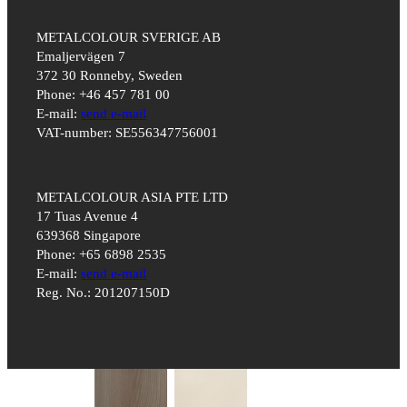
METALCOLOUR SVERIGE AB
Emaljervägen 7
372 30 Ronneby, Sweden
Phone: +46 457 781 00
E-mail:
send e-mail
VAT-number: SE556347756001
METALCOLOUR ASIA PTE LTD
17 Tuas Avenue 4
639368 Singapore
Phone: +65 6898 2535
E-mail:
send e-mail
Reg. No.: 201207150D