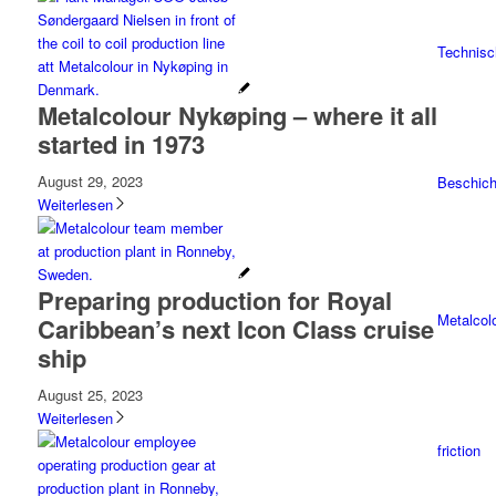
Technisc
Metalcolour Nykøping – where it all
started in 1973
August 29, 2023
Beschich
Weiterlesen
Preparing production for Royal
Metalcolo
Caribbean’s next Icon Class cruise
ship
August 25, 2023
Weiterlesen
friction